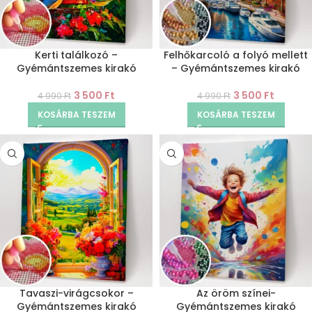
Kerti találkozó –
Felhőkarcoló a folyó mellett
Gyémántszemes kirakó
– Gyémántszemes kirakó
3 500
Ft
3 500
Ft
4 990
Ft
4 990
Ft
KOSÁRBA TESZEM
KOSÁRBA TESZEM
Tavaszi-virágcsokor –
Az öröm színei-
Gyémántszemes kirakó
Gyémántszemes kirakó