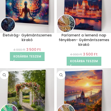
Életvirág- Gyémántszemes
Parlament a lemenő nap
kirakó
fényében- Gyémántszemes
kirakó
3 500
Ft
4 990
Ft
3 500
Ft
4 990
Ft
KOSÁRBA TESZEM
KOSÁRBA TESZEM