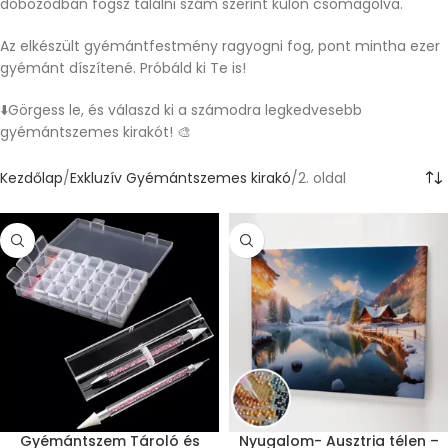
dobozodban fogsz találni szám szerint külön csomagolva.
Az elkészült gyémántfestmény ragyogni fog, pont mintha ezer
gyémánt díszítené. Próbáld ki Te is!
⬇️Görgess le, és válaszd ki a számodra legkedvesebb
gyémántszemes kirakót! 🎨
Kezdőlap
Exkluzív Gyémántszemes kirakó
2. oldal
Gyémántszem Tároló és
Nyugalom- Ausztria télen –