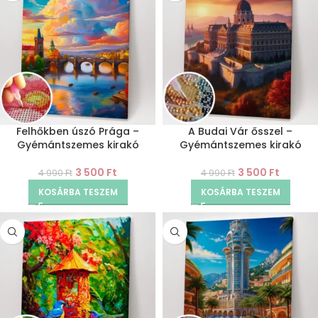
Felhőkben úszó Prága –
A Budai Vár ősszel –
Gyémántszemes kirakó
Gyémántszemes kirakó
3 500
Ft
3 500
Ft
4 990
Ft
4 990
Ft
KOSÁRBA TESZEM
KOSÁRBA TESZEM