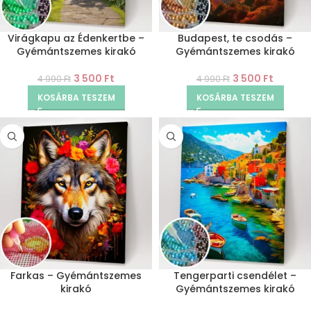
Virágkapu az Édenkertbe –
Budapest, te csodás –
Gyémántszemes kirakó
Gyémántszemes kirakó
3 500
Ft
3 500
Ft
4 990
Ft
4 990
Ft
KOSÁRBA TESZEM
KOSÁRBA TESZEM
Farkas – Gyémántszemes
Tengerparti csendélet –
kirakó
Gyémántszemes kirakó