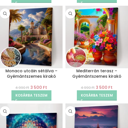
Monaco utcáin sétálva –
Mediterrán terasz –
Gyémántszemes kirakó
Gyémántszemes kirakó
3 500
Ft
3 500
Ft
4 990
Ft
4 990
Ft
KOSÁRBA TESZEM
KOSÁRBA TESZEM