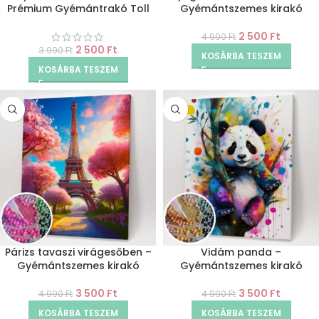
Prémium Gyémántrakó Toll
Gyémántszemes kirakó
2 500
Ft
4 990
Ft
2 500
Ft
3 990
Ft
KOSÁRBA TESZEM
KOSÁRBA TESZEM
Párizs tavaszi virágesőben –
Vidám panda –
Gyémántszemes kirakó
Gyémántszemes kirakó
3 500
Ft
3 500
Ft
4 990
Ft
4 990
Ft
KOSÁRBA TESZEM
KOSÁRBA TESZEM