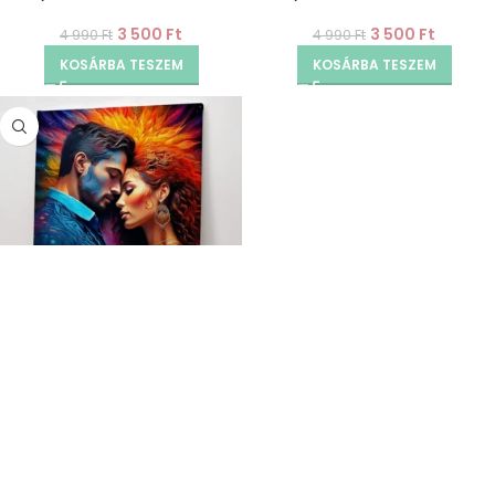
3 500
Ft
3 500
Ft
4 990
Ft
4 990
Ft
KOSÁRBA TESZEM
KOSÁRBA TESZEM
Unio Mystica –
Gyémántszemes kirakó
3 500
Ft
4 990
Ft
KOSÁRBA TESZEM