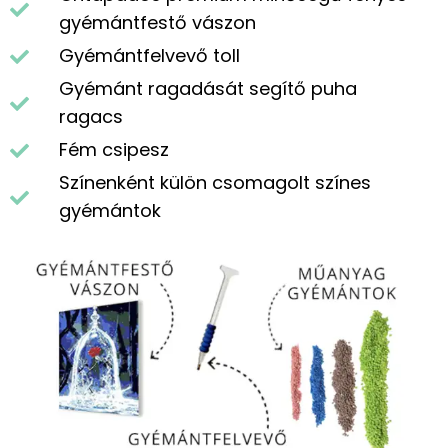
gyémántfestő vászon
Gyémántfelvevő toll
Gyémánt ragadását segítő puha
ragacs
Fém csipesz
Színenként külön csomagolt színes
gyémántok