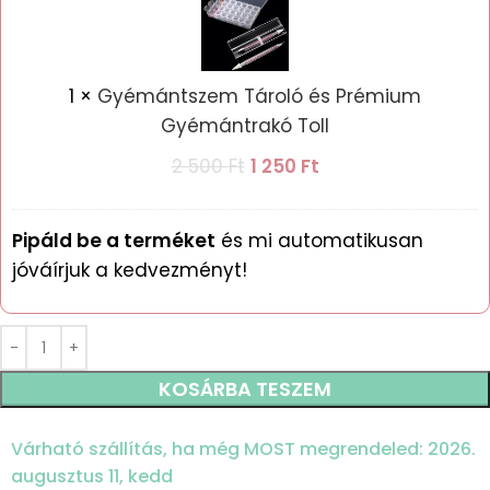
és
Prémium
Gyémántrakó
1
×
Gyémántszem Tároló és Prémium
Toll
Gyémántrakó Toll
2 500
Ft
1 250
Ft
Pipáld be a terméket
és mi automatikusan
jóváírjuk a kedvezményt!
KOSÁRBA TESZEM
Várható szállítás, ha még MOST megrendeled: 2026.
augusztus 11, kedd