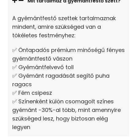
Mit tartalmaz a gyémántfestő szett?
A gyémántfestő szettek tartalmaznak
mindent, amire szükséged van a
tökéletes festményhez:
✅ Öntapadós prémium minőségű fényes
gyémántfestő vászon
✅ Gyémántfelvevő toll
✅ Gyémánt ragadását segítő puha
ragacs
✅ Fém csipesz
✅ Színenként külön csomagolt színes
gyémánt -30%-al több, mint amennyire
szükséged lesz, hogy biztosan elég
legyen