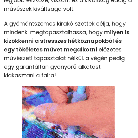
legjobb eszköze, viszont ez a kiváltság eddig a
művészek kiváltsága volt.
A gyémántszemes kirakó szettek célja, hogy
mindenki megtapasztalhassa, hogy
milyen is
kizökkenni a stresszes hétköznapokból és
egy tökéletes művet megalkotni
előzetes
művészeti tapasztalat nélkül. a végén pedig
egy garantáltan gyönyörű alkotást
kiakasztani a falra!