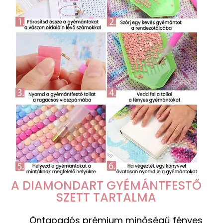
A DIAMONDART GYÉMÁNTFESTŐ
SZETT TARTALMA
Öntapadós prémium minőségű fényes