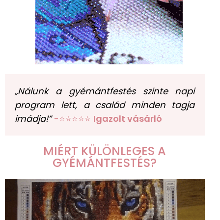
„Nálunk a gyémántfestés szinte napi
program lett, a család minden tagja
imádja!”
-⭐⭐⭐⭐⭐
Igazolt vásárló
MIÉRT KÜLÖNLEGES A
GYÉMÁNTFESTÉS?