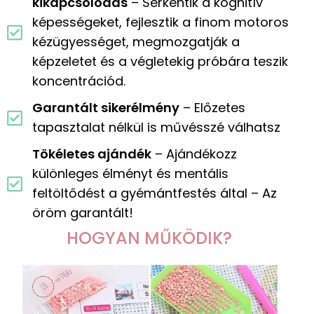
kikapcsolódás
– Serkentik a kognitív
képességeket, fejlesztik a finom motoros
kézügyességet, megmozgatják a
képzeletet és a végletekig próbára teszik
koncentrációd.
Garantált sikerélmény
– Előzetes
tapasztalat nélkül is művésszé válhatsz
Tökéletes ajándék
– Ajándékozz
különleges élményt és mentális
feltöltődést a gyémántfestés által – Az
öröm garantált!
HOGYAN MŰKÖDIK?