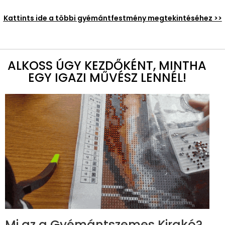
Kattints ide a többi gyémántfestmény megtekintéséhez >>
ALKOSS ÚGY KEZDŐKÉNT, MINTHA
EGY IGAZI MŰVÉSZ LENNÉL!
Mi az a Gyémántszemes Kirakó?