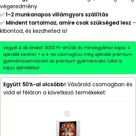
végeredmény
✅
1–2 munkanapos villámgyors szállítás
✅
Mindent tartalmaz, amire csak szükséged lesz
–
kibontod, és kezdheted is!
Vegyél 4 db kirakót 3000 Ft-ért/db és mindegyikhez kapsz 4
ajándék keretet + a 4-es csomaghoz még ajándék prémium
gyémántszemtárolót és prémium gyémántrakó tollat is
kapsz ajándékba!
Együtt 50%-al olcsóbb!
Vásárold csomagban és
vidd el féláron a következő termékeket:
Farkas
-
Gyémántszemes