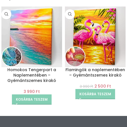
Homokos Tengerpart a
Flamingók a naplementében
Naplementében –
– Gyémántszemes kirakó
Gyémántszemes kirakó
2 500
Ft
3 990
Ft
3 990
Ft
KOSÁRBA TESZEM
KOSÁRBA TESZEM