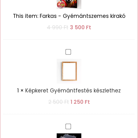
kirakó
This item:
Farkas - Gyémántszemes kirakó
4 990
Ft
3 500
Ft
Képkeret
Gyémántfestés
készlethez
1
×
Képkeret Gyémántfestés készlethez
2 500
Ft
1 250
Ft
Gyémántszem
Tároló