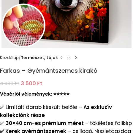
Kezdőlap
Természet, tájak
Farkas – Gyémántszemes kirakó
3 500
Ft
4 990
Ft
Vásárlói vélemények: ⭐️⭐️⭐️⭐️⭐️
✅ Limitált darab készült belőle –
Az exkluzív
kollekciónk része
✅
30×40 cm-es prémium méret
– tökéletes falikép
✅ Kerek gyémántszemek
– csillogó, részletgazdag