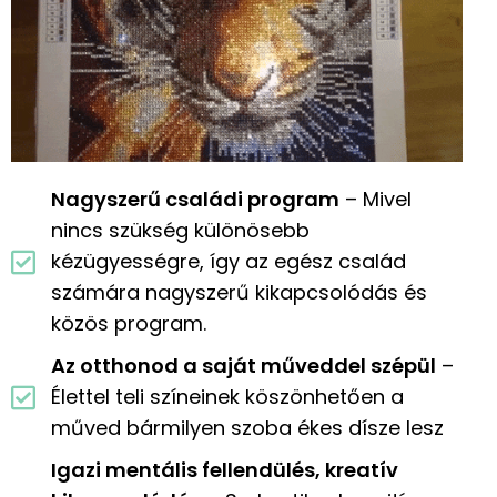
Nagyszerű családi program
– Mivel
nincs szükség különösebb
kézügyességre, így az egész család
számára nagyszerű kikapcsolódás és
közös program.
Az otthonod a saját műveddel szépül
–
Élettel teli színeinek köszönhetően a
műved bármilyen szoba ékes dísze lesz
Igazi mentális fellendülés, kreatív