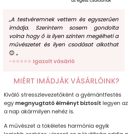
„A testvéremnek vettem és egyszerűen
imádja. Szerintem sosem gondolta
volna hogy ő is ilyen szinten megélheti a
művészetet és ilyen csodásat alkothat
😊
„
-⭐⭐⭐⭐⭐
Igazolt vásárló
MIÉRT IMÁDJÁK VÁSÁRLÓINK?
Kiváló stresszlevezetőként a gyémántfestés
egy
megnyugtató élményt biztosít
legyen az
a nap akármilyen nehéz is.
A művészet a tökéletes harmónia egyik