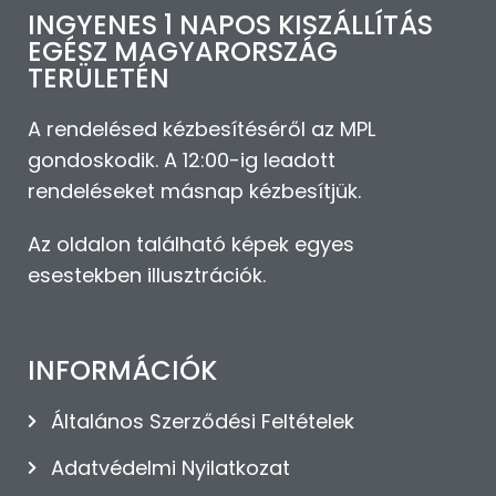
INGYENES 1 NAPOS KISZÁLLÍTÁS
EGÉSZ MAGYARORSZÁG
TERÜLETÉN
A rendelésed kézbesítéséről az MPL
gondoskodik. A 12:00-ig leadott
rendeléseket másnap kézbesítjük.
Az oldalon található képek egyes
E
esestekben illusztrációk.
o
V
c
INFORMÁCIÓK
v
k
Általános Szerződési Feltételek
t
Adatvédelmi Nyilatkozat