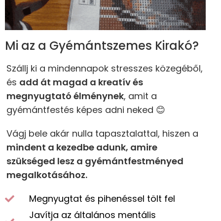
Mi az a Gyémántszemes Kirakó?
Szállj ki a mindennapok stresszes közegéből,
és
add át magad a kreatív és
megnyugtató élménynek
, amit a
gyémántfestés képes adni neked 😊
Vágj bele akár nulla tapasztalattal, hiszen a
mindent a kezedbe adunk, amire
szükséged lesz a gyémántfestményed
megalkotásához.
Megnyugtat és pihenéssel tölt fel
Javítja az általános mentális