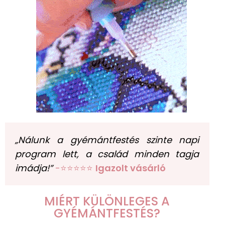
„Nálunk a gyémántfestés szinte napi
program lett, a család minden tagja
imádja!”
-⭐⭐⭐⭐⭐
Igazolt vásárló
MIÉRT KÜLÖNLEGES A
GYÉMÁNTFESTÉS?