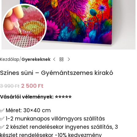
Kezdőlap
Gyerekeknek
Színes süni – Gyémántszemes kirakó
2 500
Ft
3 990
Ft
Vásárlói vélemények: ⭐️⭐️⭐️⭐️⭐️
✅ Méret: 30×40 cm
✅ 1-2 munkanapos villámgyors szállítás
✅ 2 készlet rendelésekor ingyenes szállítás, 3
készlet rendelésekor -10% kedvezmény