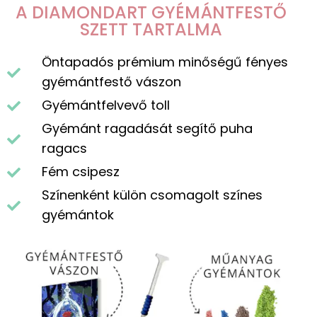
A DIAMONDART GYÉMÁNTFESTŐ
SZETT TARTALMA
Öntapadós prémium minőségű fényes
gyémántfestő vászon
Gyémántfelvevő toll
Gyémánt ragadását segítő puha
ragacs
Fém csipesz
Színenként külön csomagolt színes
gyémántok