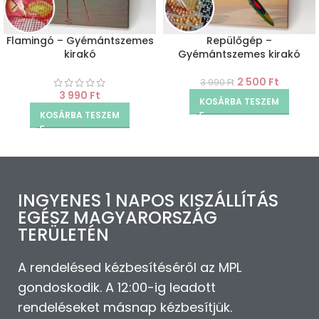
Flamingó – Gyémántszemes
Repülőgép –
kirakó
Gyémántszemes kirakó
2 500
Ft
3 990
Ft
3 990
Ft
KOSÁRBA TESZEM
KOSÁRBA TESZEM
INGYENES 1 NAPOS KISZÁLLÍTÁS
EGÉSZ MAGYARORSZÁG
TERÜLETÉN
A rendelésed kézbesítéséről az MPL
gondoskodik. A 12:00-ig leadott
rendeléseket másnap kézbesítjük.