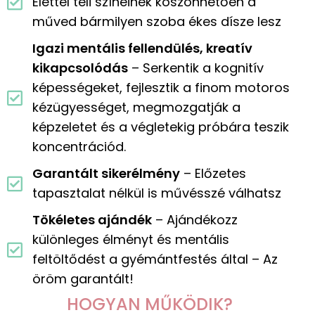
Élettel teli színeinek köszönhetően a
műved bármilyen szoba ékes dísze lesz
Igazi mentális fellendülés, kreatív
kikapcsolódás
– Serkentik a kognitív
képességeket, fejlesztik a finom motoros
kézügyességet, megmozgatják a
képzeletet és a végletekig próbára teszik
koncentrációd.
Garantált sikerélmény
– Előzetes
tapasztalat nélkül is művésszé válhatsz
Tökéletes ajándék
– Ajándékozz
különleges élményt és mentális
feltöltődést a gyémántfestés által – Az
öröm garantált!
HOGYAN MŰKÖDIK?