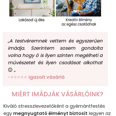
„A testvéremnek vettem és egyszerűen
imádja. Szerintem sosem gondolta
volna hogy ő is ilyen szinten megélheti a
művészetet és ilyen csodásat alkothat
😊
„
-⭐⭐⭐⭐⭐
Igazolt vásárló
MIÉRT IMÁDJÁK VÁSÁRLÓINK?
Kiváló stresszlevezetőként a gyémántfestés
egy
megnyugtató élményt biztosít
legyen az