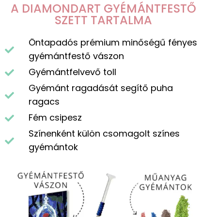
A DIAMONDART GYÉMÁNTFESTŐ
SZETT TARTALMA
Öntapadós prémium minőségű fényes
gyémántfestő vászon
Gyémántfelvevő toll
Gyémánt ragadását segítő puha
ragacs
Fém csipesz
Színenként külön csomagolt színes
gyémántok