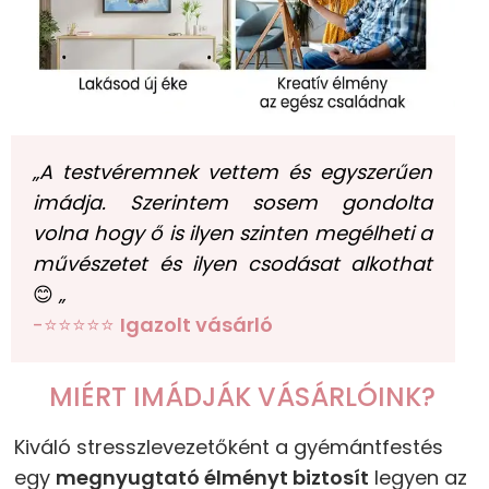
„A testvéremnek vettem és egyszerűen
imádja. Szerintem sosem gondolta
volna hogy ő is ilyen szinten megélheti a
művészetet és ilyen csodásat alkothat
😊
„
-⭐⭐⭐⭐⭐
Igazolt vásárló
MIÉRT IMÁDJÁK VÁSÁRLÓINK?
Kiváló stresszlevezetőként a gyémántfestés
egy
megnyugtató élményt biztosít
legyen az