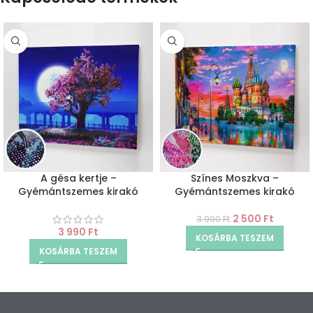
A gésa kertje –
Színes Moszkva –
Gyémántszemes kirakó
Gyémántszemes kirakó
2 500
Ft
3 990
Ft
3 990
Ft
KOSÁRBA TESZEM
KOSÁRBA TESZEM