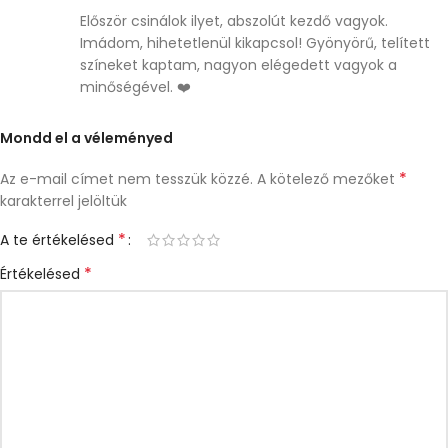
Először csinálok ilyet, abszolút kezdő vagyok.
Imádom, hihetetlenül kikapcsol! Gyönyörű, telített
színeket kaptam, nagyon elégedett vagyok a
minőségével. ❤️
Mondd el a véleményed
*
Az e-mail címet nem tesszük közzé.
A kötelező mezőket
karakterrel jelöltük
*
A te értékelésed
*
Értékelésed