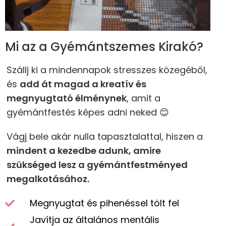
Mi az a Gyémántszemes Kirakó?
Szállj ki a mindennapok stresszes közegéből,
és
add át magad a kreatív és
megnyugtató élménynek
, amit a
gyémántfestés képes adni neked 😊
Vágj bele akár nulla tapasztalattal, hiszen a
mindent a kezedbe adunk, amire
szükséged lesz a gyémántfestményed
megalkotásához.
Megnyugtat és pihenéssel tölt fel
Javítja az általános mentális