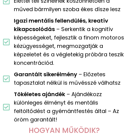
Élettel teli színeinek köszönhetően a
műved bármilyen szoba ékes dísze lesz
Igazi mentális fellendülés, kreatív
kikapcsolódás
– Serkentik a kognitív
képességeket, fejlesztik a finom motoros
kézügyességet, megmozgatják a
képzeletet és a végletekig próbára teszik
koncentrációd.
Garantált sikerélmény
– Előzetes
tapasztalat nélkül is művésszé válhatsz
Tökéletes ajándék
– Ajándékozz
különleges élményt és mentális
feltöltődést a gyémántfestés által – Az
öröm garantált!
HOGYAN MŰKÖDIK?