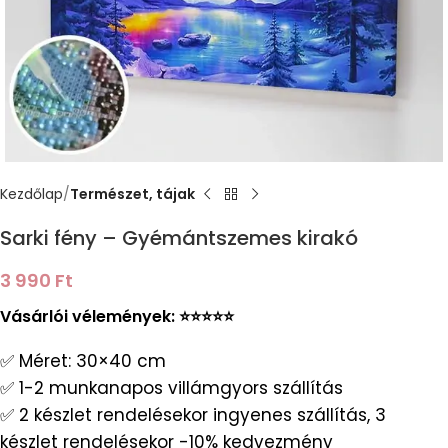
Kezdőlap
Természet, tájak
Sarki fény – Gyémántszemes kirakó
3 990
Ft
Vásárlói vélemények: ⭐️⭐️⭐️⭐️⭐️
✅ Méret: 30×40 cm
✅ 1-2 munkanapos villámgyors szállítás
✅ 2 készlet rendelésekor ingyenes szállítás, 3
készlet rendelésekor -10% kedvezmény