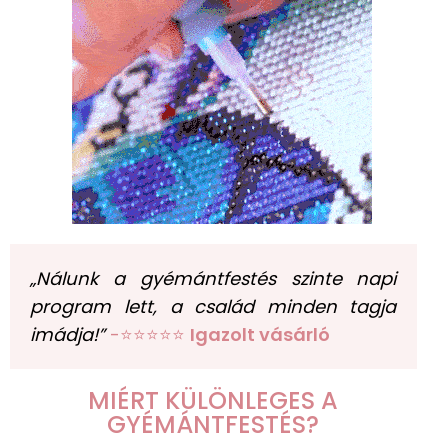
„Nálunk a gyémántfestés szinte napi
program lett, a család minden tagja
imádja!”
-⭐⭐⭐⭐⭐
Igazolt vásárló
MIÉRT KÜLÖNLEGES A
GYÉMÁNTFESTÉS?