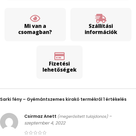
Mi van a
Szállítási
csomagban?
információk
Fizetési
lehetőségek
Sarki fény – Gyémántszemes kirakó
termékről 1 értékelés
Csirmaz Anett
–
(megerősített tulajdonos)
szeptember 4, 2022