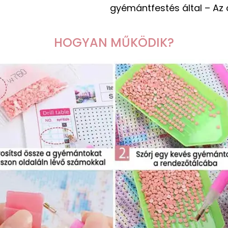
gyémántfestés által – Az
HOGYAN MŰKÖDIK?