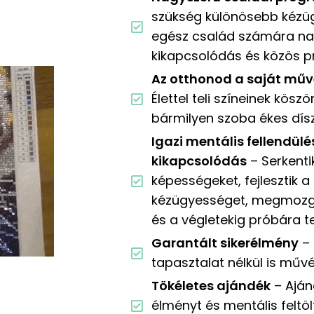
szükség különösebb kézüg
egész család számára n
kikapcsolódás és közös 
Az otthonod a saját műv
Élettel teli színeinek kö
bármilyen szoba ékes dísz
Igazi mentális fellendülé
kikapcsolódás
– Serkenti
képességeket, fejlesztik 
kézügyességet, megmozga
és a végletekig próbára t
Garantált sikerélmény
– 
tapasztalat nélkül is műv
Tökéletes ajándék
– Aján
élményt és mentális feltö