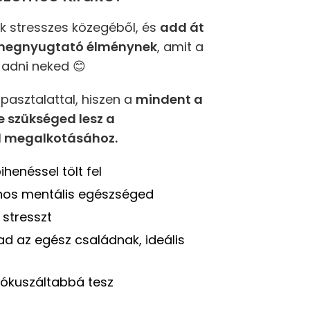
ok stresszes közegéből, és
add át
 megnyugtató élménynek
, amit a
adni neked 😊
apasztalattal, hiszen a
mindent a
 szükséged lesz a
 megalkotásához.
henéssel tölt fel
ános mentális egészséged
i stresszt
ad az egész családnak, ideális
ókuszáltabbá tesz