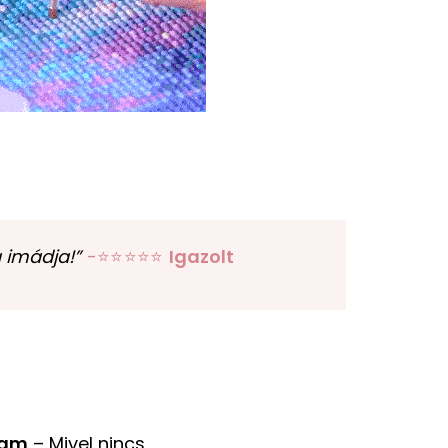
 imádja!”
-⭐⭐⭐⭐⭐
Igazolt
ram
– Mivel nincs