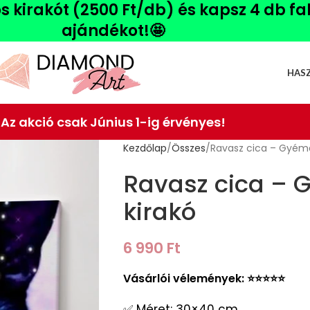
ós kirakót (2500 Ft/db) és kapsz 4 db f
ajándékot!🤩
HAS
Az akció csak Június 1-ig érvényes!
Kezdőlap
Összes
Ravasz cica – Gyém
Ravasz cica –
kirakó
6 990
Ft
Vásárlói vélemények: ⭐️⭐️⭐️⭐️⭐️
✅ Méret: 30×40 cm