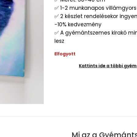
✅ 1-2 munkanapos villámgyors 
✅ 2 készlet rendelésekor ingyene
-10% kedvezmény
✅ A gyémántszemes kirakó min
lesz
Elfogyott
Kattints ide a többi gy
Mi az a Gyémánt