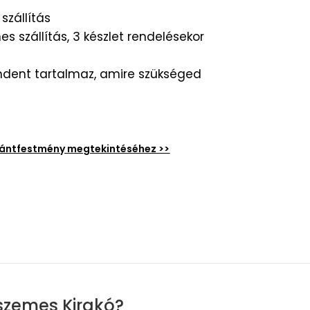
szállítás
s szállítás, 3 készlet rendelésekor
dent tartalmaz, amire szükséged
émántfestmény megtekintéséhez >>
szemes Kirakó?