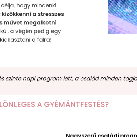
célja, hogy mindenki
s kizökkenni a stresszes
es művet megalkotni
kül. a végén pedig egy
iakasztani a falra!
 szinte napi program lett, a család minden tagja
ÜLÖNLEGES A GYÉMÁNTFESTÉS?
Nagyszerű családi prog