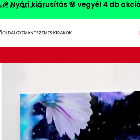
🎉 Nyári kiárusítás 🌸 vegyél 4 db akci
Skip to main content
ŐOLDAL
GYÉMÁNTSZEMES KIRAKÓK