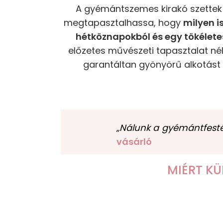
A gyémántszemes kirakó szettek 
megtapasztalhassa, hogy
milyen i
hétköznapokból és egy tökélet
előzetes művészeti tapasztalat nél
garantáltan gyönyörű alkotást k
„Nálunk a gyémántfestés
vásárló
MIÉRT K