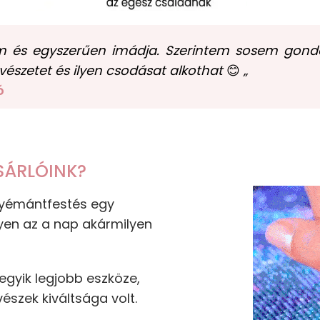
m és egyszerűen imádja. Szerintem sosem gondol
vészetet és ilyen csodásat alkothat
😊
„
ó
SÁRLÓINK?
 gyémántfestés egy
yen az a nap akármilyen
gyik legjobb eszköze,
észek kiváltsága volt.