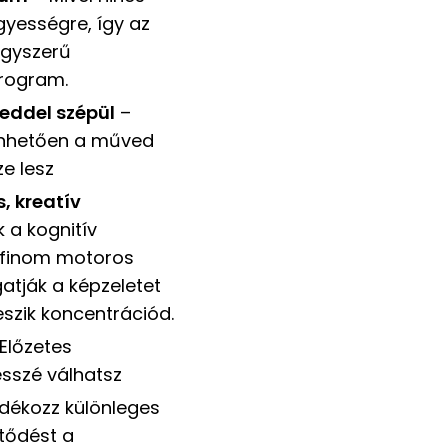
yességre, így az
agyszerű
program.
eddel szépül
–
szönhetően a műved
e lesz
s, kreatív
k a kognitív
a finom motoros
tják a képzeletet
eszik koncentrációd.
Előzetes
ésszé válhatsz
dékozz különleges
ltődést a