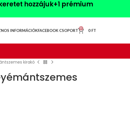
akeretet hozzájuk+1
prémium
0
0
FT
ZNOS INFORMÁCIÓK
FACEBOOK CSOPORT
ántszemes kirakó
 Gyémántszemes