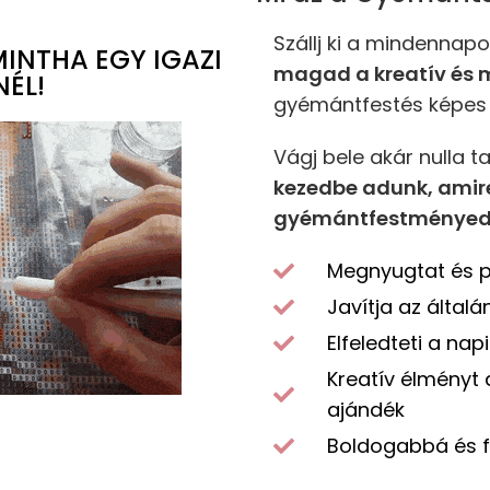
Szállj ki a mindennap
INTHA EGY IGAZI
magad a kreatív és
ÉL!
gyémántfestés képes 
Vágj bele akár nulla t
kezedbe adunk, amire
gyémántfestményed
Megnyugtat és pi
Javítja az által
Elfeledteti a nap
Kreatív élményt 
ajándék
Boldogabbá és f