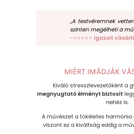
„A testvéremnek vette
szinten megélheti a mű
-⭐⭐⭐⭐⭐
Igazolt vásárl
MIÉRT IMÁDJÁK VÁ
Kiváló stresszlevezetőként a
megnyugtató élményt biztosít
leg
nehéz is.
A művészet a tökéletes harmónia e
viszont ez a kiváltság eddig a műv