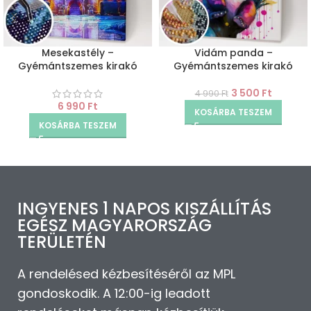
Mesekastély –
Vidám panda –
Gyémántszemes kirakó
Gyémántszemes kirakó
3 500
Ft
4 990
Ft
6 990
Ft
KOSÁRBA TESZEM
KOSÁRBA TESZEM
INGYENES 1 NAPOS KISZÁLLÍTÁS
EGÉSZ MAGYARORSZÁG
TERÜLETÉN
A rendelésed kézbesítéséről az MPL
gondoskodik. A 12:00-ig leadott