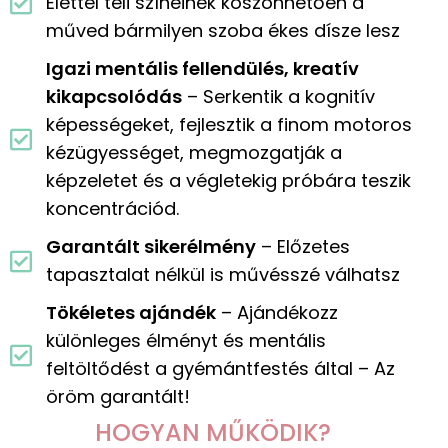
Élettel teli színeinek köszönhetően a
műved bármilyen szoba ékes dísze lesz
Igazi mentális fellendülés, kreatív
kikapcsolódás
– Serkentik a kognitív
képességeket, fejlesztik a finom motoros
kézügyességet, megmozgatják a
képzeletet és a végletekig próbára teszik
koncentrációd.
Garantált sikerélmény
– Előzetes
tapasztalat nélkül is művésszé válhatsz
Tökéletes ajándék
– Ajándékozz
különleges élményt és mentális
feltöltődést a gyémántfestés által – Az
öröm garantált!
HOGYAN MŰKÖDIK?