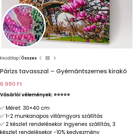
Kezdőlap
Összes
Párizs tavasszal – Gyémántszemes kirakó
6 990
Ft
Vásárlói vélemények: ⭐️⭐️⭐️⭐️⭐️
✅ Méret: 30×40 cm
✅ 1-2 munkanapos villámgyors szállítás
✅ 2 készlet rendelésekor ingyenes szállítás, 3
készlet rendelésekor -10% kedvezmény