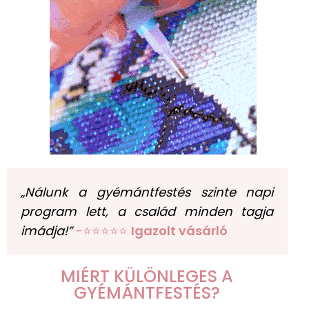
„Nálunk a gyémántfestés szinte napi
program lett, a család minden tagja
imádja!”
-⭐⭐⭐⭐⭐
Igazolt vásárló
MIÉRT KÜLÖNLEGES A
GYÉMÁNTFESTÉS?