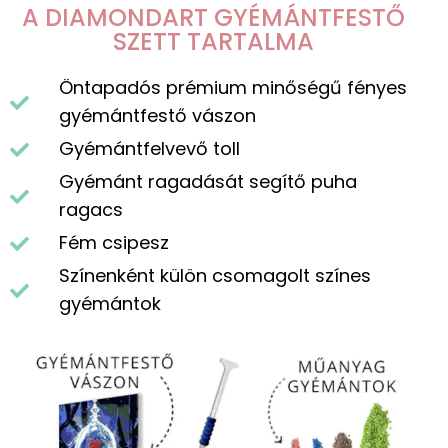
A DIAMONDART GYÉMÁNTFESTŐ
SZETT TARTALMA
Öntapadós prémium minőségű fényes
gyémántfestő vászon
Gyémántfelvevő toll
Gyémánt ragadását segítő puha
ragacs
Fém csipesz
Színenként külön csomagolt színes
gyémántok