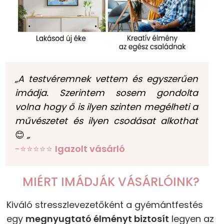
„A testvéremnek vettem és egyszerűen
imádja. Szerintem sosem gondolta
volna hogy ő is ilyen szinten megélheti a
művészetet és ilyen csodásat alkothat
😊
„
-⭐⭐⭐⭐⭐
Igazolt vásárló
MIÉRT IMÁDJÁK VÁSÁRLÓINK?
Kiváló stresszlevezetőként a gyémántfestés
egy
megnyugtató élményt biztosít
legyen az