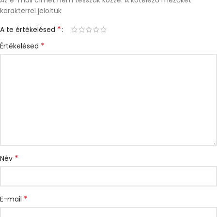
Az e-mail címet nem tesszük közzé.
A kötelező mezőket
karakterrel jelöltük
*
A te értékelésed
*
Értékelésed
*
Név
*
E-mail