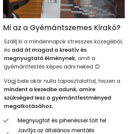
Mi az a Gyémántszemes Kirakó?
Szállj ki a mindennapok stresszes közegéből,
és
add át magad a kreatív és
megnyugtató élménynek
, amit a
gyémántfestés képes adni neked 😊
Vágj bele akár nulla tapasztalattal, hiszen a
mindent a kezedbe adunk, amire
szükséged lesz a gyémántfestményed
megalkotásához.
Megnyugtat és pihenéssel tölt fel
Javítja az általános mentális