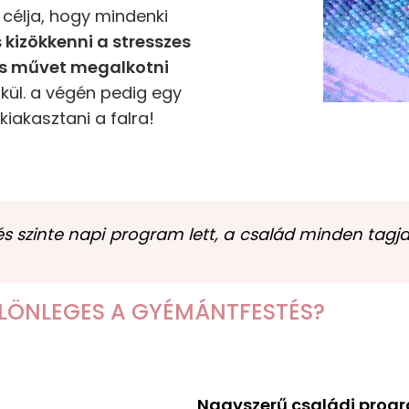
célja, hogy mindenki
s kizökkenni a stresszes
es művet megalkotni
kül. a végén pedig egy
iakasztani a falra!
 szinte napi program lett, a család minden tagja
ÜLÖNLEGES A GYÉMÁNTFESTÉS?
Nagyszerű családi prog