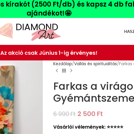
ós kirakót (2500 Ft/db) és kapsz 4 db f
ajándékot!🤩
HAS
Az akció csak Június 1-ig érvényes!
Kezdőlap
Vallás és spiritualitás
Farkas
Farkas a virágo
Gyémántszemes
2 500
Ft
6 990
Ft
Vásárlói vélemények: ⭐️⭐️⭐️⭐️⭐️