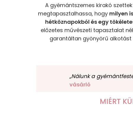
A gyémántszemes kirakó szettek 
megtapasztalhassa, hogy
milyen i
hétköznapokból és egy tökélet
előzetes művészeti tapasztalat nél
garantáltan gyönyörű alkotást k
„Nálunk a gyémántfestés
vásárló
MIÉRT K