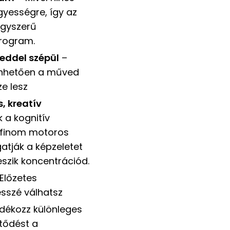
yességre, így az
agyszerű
program.
eddel szépül
–
szönhetően a műved
e lesz
s, kreatív
k a kognitív
a finom motoros
tják a képzeletet
eszik koncentrációd.
Előzetes
ésszé válhatsz
dékozz különleges
ltődést a