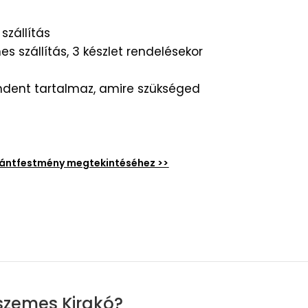
szállítás
s szállítás, 3 készlet rendelésekor
dent tartalmaz, amire szükséged
émántfestmény megtekintéséhez >>
szemes Kirakó?