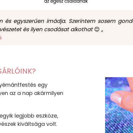
m és egyszerűen imádja. Szerintem sosem gondol
vészetet és ilyen csodásat alkothat
😊
„
ó
SÁRLÓINK?
 gyémántfestés egy
yen az a nap akármilyen
gyik legjobb eszköze,
észek kiváltsága volt.