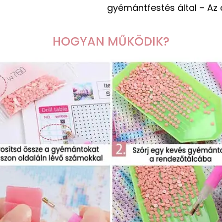
gyémántfestés által – Az
HOGYAN MŰKÖDIK?