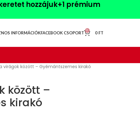
akeretet hozzájuk+1
prémium
0
0
FT
ZNOS INFORMÁCIÓK
FACEBOOK CSOPORT
 a virágok között – Gyémántszemes kirakó
k között –
 kirakó