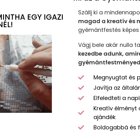
Szállj ki a mindennap
INTHA EGY IGAZI
magad a kreatív és
ÉL!
gyémántfestés képes 
Vágj bele akár nulla t
kezedbe adunk, amire
gyémántfestményed
Megnyugtat és pi
Javítja az által
Elfeledteti a nap
Kreatív élményt 
ajándék
Boldogabbá és f