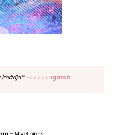
 imádja!”
-⭐⭐⭐⭐⭐
Igazolt
ram
– Mivel nincs