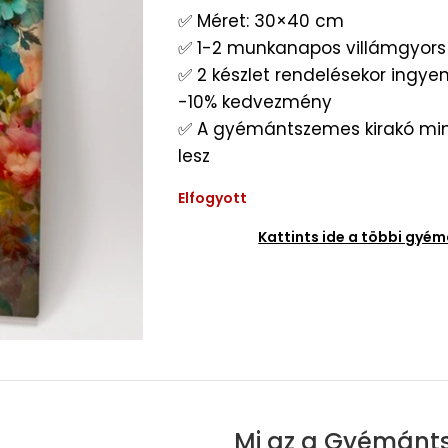
✅ Méret: 30×40 cm
✅ 1-2 munkanapos villámgyors 
✅ 2 készlet rendelésekor ingyene
-10% kedvezmény
✅ A gyémántszemes kirakó min
lesz
Elfogyott
Kattints ide a többi gy
Mi az a Gyémánt