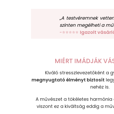
„A testvéremnek vette
szinten megélheti a mű
-⭐⭐⭐⭐⭐
Igazolt vásárl
MIÉRT IMÁDJÁK VÁ
Kiváló stresszlevezetőként a
megnyugtató élményt biztosít
leg
nehéz is.
A művészet a tökéletes harmónia e
viszont ez a kiváltság eddig a műv