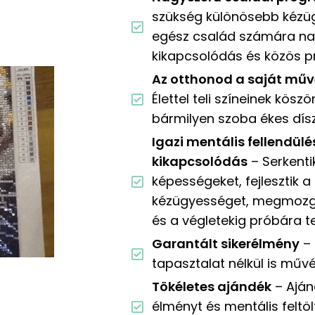
szükség különösebb kézüg
egész család számára n
kikapcsolódás és közös 
Az otthonod a saját műv
Élettel teli színeinek kö
bármilyen szoba ékes dísz
Igazi mentális fellendülé
kikapcsolódás
– Serkenti
képességeket, fejlesztik 
kézügyességet, megmozga
és a végletekig próbára t
Garantált sikerélmény
– 
tapasztalat nélkül is műv
Tökéletes ajándék
– Aján
élményt és mentális feltö