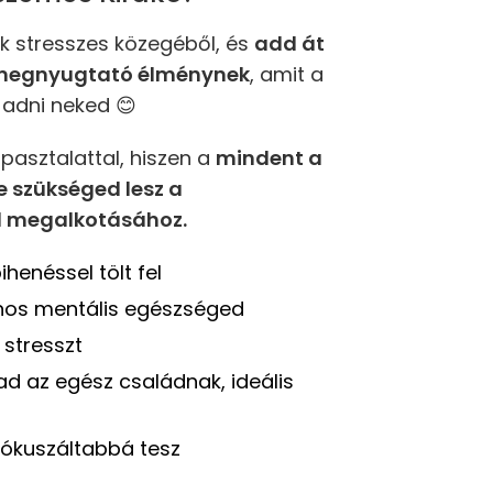
ok stresszes közegéből, és
add át
 megnyugtató élménynek
, amit a
adni neked 😊
apasztalattal, hiszen a
mindent a
 szükséged lesz a
 megalkotásához.
henéssel tölt fel
ános mentális egészséged
i stresszt
ad az egész családnak, ideális
ókuszáltabbá tesz