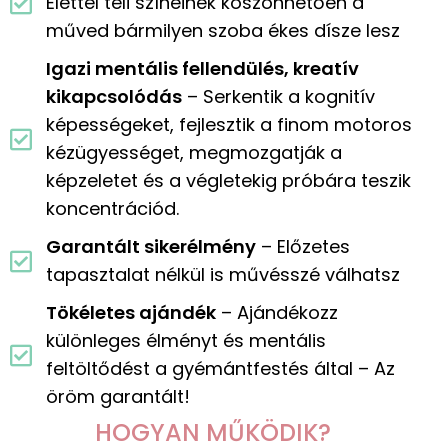
Élettel teli színeinek köszönhetően a
műved bármilyen szoba ékes dísze lesz
Igazi mentális fellendülés, kreatív
kikapcsolódás
– Serkentik a kognitív
képességeket, fejlesztik a finom motoros
kézügyességet, megmozgatják a
képzeletet és a végletekig próbára teszik
koncentrációd.
Garantált sikerélmény
– Előzetes
tapasztalat nélkül is művésszé válhatsz
Tökéletes ajándék
– Ajándékozz
különleges élményt és mentális
feltöltődést a gyémántfestés által – Az
öröm garantált!
HOGYAN MŰKÖDIK?