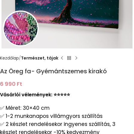
Kezdőlap
Természet, tájak
Az Öreg fa- Gyémántszemes kirakó
6 990
Ft
Vásárlói vélemények: ⭐️⭐️⭐️⭐️⭐️
✅ Méret: 30×40 cm
✅ 1-2 munkanapos villámgyors szállítás
✅ 2 készlet rendelésekor ingyenes szállítás, 3
készlet rendelésekor -10% kedvezmény