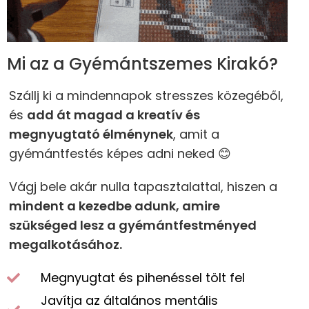
Mi az a Gyémántszemes Kirakó?
Szállj ki a mindennapok stresszes közegéből,
és
add át magad a kreatív és
megnyugtató élménynek
, amit a
gyémántfestés képes adni neked 😊
Vágj bele akár nulla tapasztalattal, hiszen a
mindent a kezedbe adunk, amire
szükséged lesz a gyémántfestményed
megalkotásához.
Megnyugtat és pihenéssel tölt fel
Javítja az általános mentális