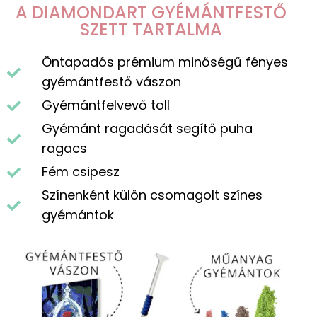
A DIAMONDART GYÉMÁNTFESTŐ
SZETT TARTALMA
Öntapadós prémium minőségű fényes
gyémántfestő vászon
Gyémántfelvevő toll
Gyémánt ragadását segítő puha
ragacs
Fém csipesz
Színenként külön csomagolt színes
gyémántok