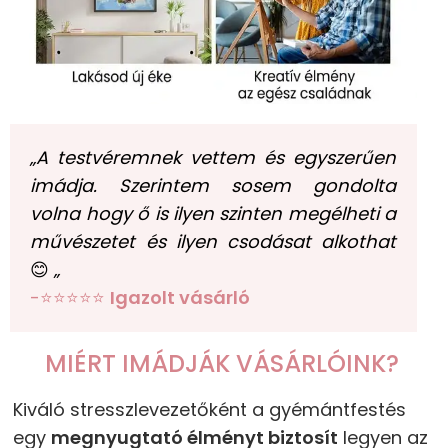
„A testvéremnek vettem és egyszerűen
imádja. Szerintem sosem gondolta
volna hogy ő is ilyen szinten megélheti a
művészetet és ilyen csodásat alkothat
😊
„
-⭐⭐⭐⭐⭐
Igazolt vásárló
MIÉRT IMÁDJÁK VÁSÁRLÓINK?
Kiváló stresszlevezetőként a gyémántfestés
egy
megnyugtató élményt biztosít
legyen az