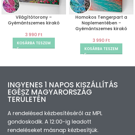
Világítótorony –
Homokos Tengerpart a
Gyémántszemes kirakó
Naplementében –
Gyémántszemes kirakó
3 990
Ft
3 990
Ft
KOSÁRBA TESZEM
KOSÁRBA TESZEM
INGYENES 1 NAPOS KISZÁLLÍTÁS
EGÉSZ MAGYARORSZÁG
TERÜLETÉN
A rendelésed kézbesítéséről az MPL
gondoskodik. A 12:00-ig leadott
rendeléseket másnap kézbesítjük.