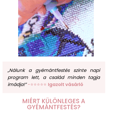
„Nálunk a gyémántfestés szinte napi
program lett, a család minden tagja
imádja!”
-⭐⭐⭐⭐⭐
Igazolt vásárló
MIÉRT KÜLÖNLEGES A
GYÉMÁNTFESTÉS?