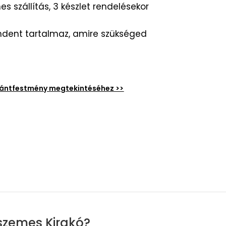
s szállítás, 3 készlet rendelésekor
dent tartalmaz, amire szükséged
émántfestmény megtekintéséhez >>
szemes Kirakó?