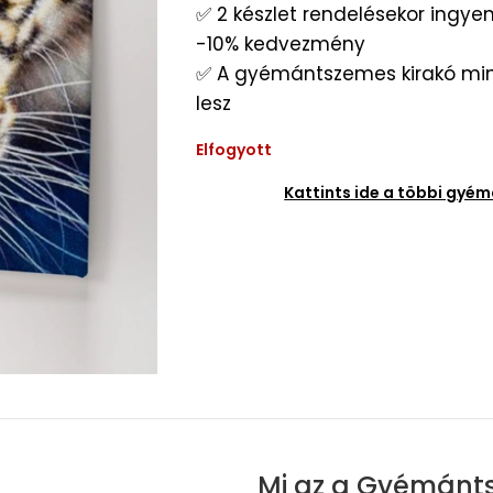
✅ 2 készlet rendelésekor ingyene
-10% kedvezmény
✅ A gyémántszemes kirakó min
lesz
Elfogyott
Kattints ide a többi gy
Mi az a Gyémánt