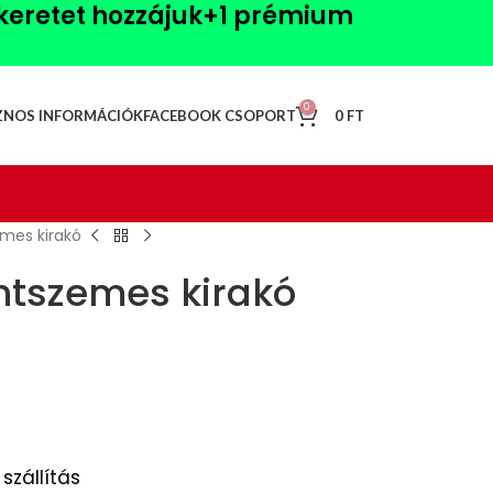
akeretet hozzájuk+1
prémium
0
0
FT
ZNOS INFORMÁCIÓK
FACEBOOK CSOPORT
mes kirakó
ntszemes kirakó
szállítás