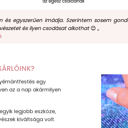
m és egyszerűen imádja. Szerintem sosem gondol
vészetet és ilyen csodásat alkothat
😊
„
ó
SÁRLÓINK?
 gyémántfestés egy
yen az a nap akármilyen
gyik legjobb eszköze,
észek kiváltsága volt.