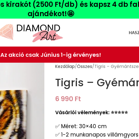
ós kirakót (2500 Ft/db) és kapsz 4 db f
ajándékot!🤩
HAS
Az akció csak Június 1-ig érvényes!
Kezdőlap
Összes
Tigris – Gyémántsze
Tigris – Gyémá
6 990
Ft
Vásárlói vélemények: ⭐️⭐️⭐️⭐️⭐️
✅ Méret: 30×40 cm
✅ 1-2 munkanapos villámgyors 