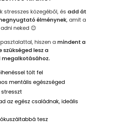
ok stresszes közegéből, és
add át
 megnyugtató élménynek
, amit a
adni neked 😊
apasztalattal, hiszen a
mindent a
 szükséged lesz a
 megalkotásához.
henéssel tölt fel
ános mentális egészséged
i stresszt
ad az egész családnak, ideális
ókuszáltabbá tesz