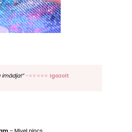
 imádja!”
-⭐⭐⭐⭐⭐
Igazolt
ram
– Mivel nincs