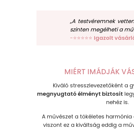
„A testvéremnek vette
szinten megélheti a mű
-⭐⭐⭐⭐⭐
Igazolt vásárl
MIÉRT IMÁDJÁK VÁ
Kiváló stresszlevezetőként a
megnyugtató élményt biztosít
leg
nehéz is.
A művészet a tökéletes harmónia e
viszont ez a kiváltság eddig a műv