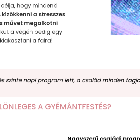
célja, hogy mindenki
s kizökkenni a stresszes
es művet megalkotni
kül. a végén pedig egy
iakasztani a falra!
 szinte napi program lett, a család minden tagja
ÜLÖNLEGES A GYÉMÁNTFESTÉS?
Nagyszerű családi prog