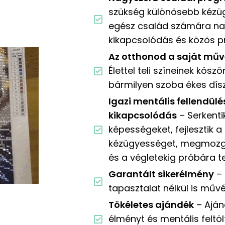
szükség különösebb kézüg
egész család számára n
kikapcsolódás és közös 
Az otthonod a saját műv
Élettel teli színeinek kö
bármilyen szoba ékes dísz
Igazi mentális fellendülé
kikapcsolódás
– Serkenti
képességeket, fejlesztik 
kézügyességet, megmozga
és a végletekig próbára t
Garantált sikerélmény
– 
tapasztalat nélkül is műv
Tökéletes ajándék
– Aján
élményt és mentális feltö