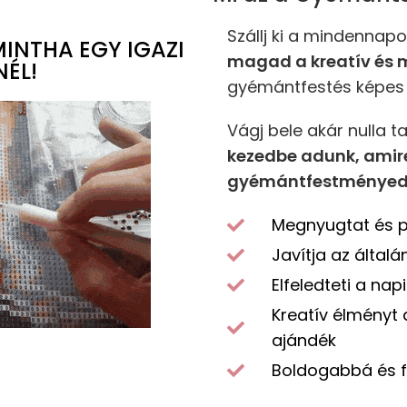
Szállj ki a mindennap
INTHA EGY IGAZI
magad a kreatív és
ÉL!
gyémántfestés képes 
Vágj bele akár nulla t
kezedbe adunk, amire
gyémántfestményed
Megnyugtat és pi
Javítja az által
Elfeledteti a nap
Kreatív élményt 
ajándék
Boldogabbá és f