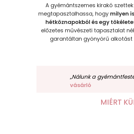
A gyémántszemes kirakó szettek 
megtapasztalhassa, hogy
milyen i
hétköznapokból és egy tökélet
előzetes művészeti tapasztalat nél
garantáltan gyönyörű alkotást k
„Nálunk a gyémántfestés
vásárló
MIÉRT K