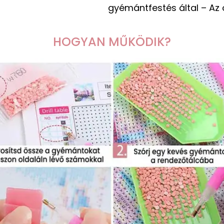
gyémántfestés által – Az
HOGYAN MŰKÖDIK?