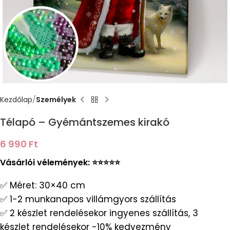
Kezdőlap
Személyek
Télapó – Gyémántszemes kirakó
6 990
Ft
Vásárlói vélemények: ⭐️⭐️⭐️⭐️⭐️
✅ Méret: 30×40 cm
✅ 1-2 munkanapos villámgyors szállítás
✅ 2 készlet rendelésekor ingyenes szállítás, 3
készlet rendelésekor -10% kedvezmény