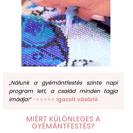
„Nálunk a gyémántfestés szinte napi
program lett, a család minden tagja
imádja!”
-⭐⭐⭐⭐⭐
Igazolt vásárló
MIÉRT KÜLÖNLEGES A
GYÉMÁNTFESTÉS?