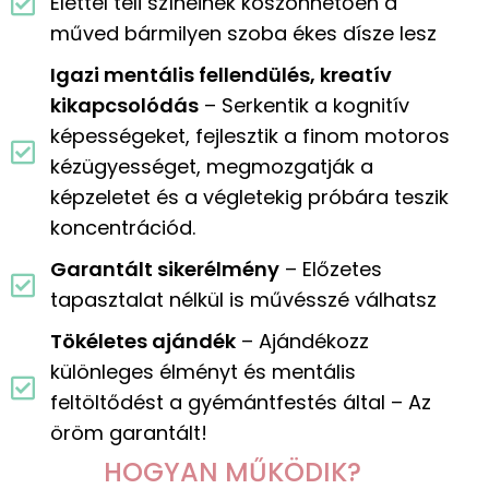
Élettel teli színeinek köszönhetően a
műved bármilyen szoba ékes dísze lesz
Igazi mentális fellendülés, kreatív
kikapcsolódás
– Serkentik a kognitív
képességeket, fejlesztik a finom motoros
kézügyességet, megmozgatják a
képzeletet és a végletekig próbára teszik
koncentrációd.
Garantált sikerélmény
– Előzetes
tapasztalat nélkül is művésszé válhatsz
Tökéletes ajándék
– Ajándékozz
különleges élményt és mentális
feltöltődést a gyémántfestés által – Az
öröm garantált!
HOGYAN MŰKÖDIK?