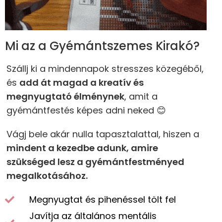
Mi az a Gyémántszemes Kirakó?
Szállj ki a mindennapok stresszes közegéből,
és
add át magad a kreatív és
megnyugtató élménynek
, amit a
gyémántfestés képes adni neked 😊
Vágj bele akár nulla tapasztalattal, hiszen a
mindent a kezedbe adunk, amire
szükséged lesz a gyémántfestményed
megalkotásához.
Megnyugtat és pihenéssel tölt fel
Javítja az általános mentális