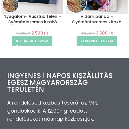
Nyugalom- Ausztria télen –
Vidám panda –
Gyémántszemes kirakó
Gyémántszemes kirakó
2 500
Ft
3 500
Ft
4 990
Ft
4 990
Ft
KOSÁRBA TESZEM
KOSÁRBA TESZEM
INGYENES 1 NAPOS KISZÁLLÍTÁS
EGÉSZ MAGYARORSZÁG
TERÜLETÉN
A rendelésed kézbesítéséről az MPL
gondoskodik. A 12:00-ig leadott
rendeléseket másnap kézbesítjük.