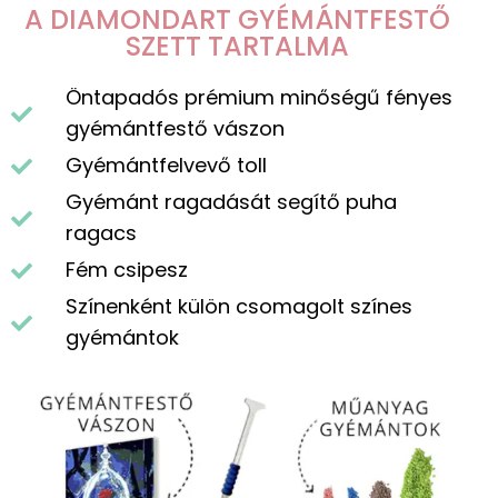
A DIAMONDART GYÉMÁNTFESTŐ
SZETT TARTALMA
Öntapadós prémium minőségű fényes
gyémántfestő vászon
Gyémántfelvevő toll
Gyémánt ragadását segítő puha
ragacs
Fém csipesz
Színenként külön csomagolt színes
gyémántok