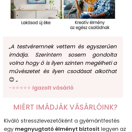
„A testvéremnek vettem és egyszerűen
imádja. Szerintem sosem gondolta
volna hogy ő is ilyen szinten megélheti a
művészetet és ilyen csodásat alkothat
😊
„
-⭐⭐⭐⭐⭐
Igazolt vásárló
MIÉRT IMÁDJÁK VÁSÁRLÓINK?
Kiváló stresszlevezetőként a gyémántfestés
egy
megnyugtató élményt biztosít
legyen az