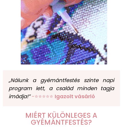
„Nálunk a gyémántfestés szinte napi
program lett, a család minden tagja
imádja!”
-⭐⭐⭐⭐⭐
Igazolt vásárló
MIÉRT KÜLÖNLEGES A
GYÉMÁNTFESTÉS?