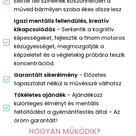
Élettel teli színeinek köszönhetően a
műved bármilyen szoba ékes dísze lesz
Igazi mentális fellendülés, kreatív
kikapcsolódás
– Serkentik a kognitív
képességeket, fejlesztik a finom motoros
kézügyességet, megmozgatják a
képzeletet és a végletekig próbára teszik
koncentrációd.
Garantált sikerélmény
– Előzetes
tapasztalat nélkül is művésszé válhatsz
Tökéletes ajándék
– Ajándékozz
különleges élményt és mentális
feltöltődést a gyémántfestés által – Az
öröm garantált!
HOGYAN MŰKÖDIK?