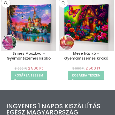
Színes Moszkva –
Mese házikó –
Gyémántszemes kirakó
Gyémántszemes kirakó
2 500
Ft
2 500
Ft
3 990
Ft
3 990
Ft
KOSÁRBA TESZEM
KOSÁRBA TESZEM
INGYENES 1 NAPOS KISZÁLLÍTÁS
EGÉSZ MAGYARORSZÁG