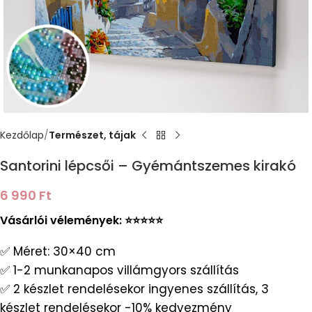
Kezdőlap
Természet, tájak
Santorini lépcsői – Gyémántszemes kirakó
6 990
Ft
Vásárlói vélemények: ⭐️⭐️⭐️⭐️⭐️
✅ Méret: 30×40 cm
✅ 1-2 munkanapos villámgyors szállítás
✅ 2 készlet rendelésekor ingyenes szállítás, 3
készlet rendelésekor -10% kedvezmény