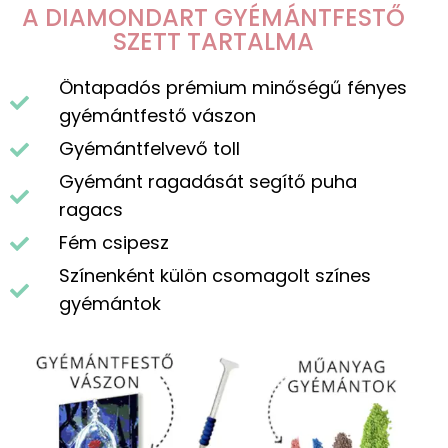
A DIAMONDART GYÉMÁNTFESTŐ
SZETT TARTALMA
Öntapadós prémium minőségű fényes
gyémántfestő vászon
Gyémántfelvevő toll
Gyémánt ragadását segítő puha
ragacs
Fém csipesz
Színenként külön csomagolt színes
gyémántok