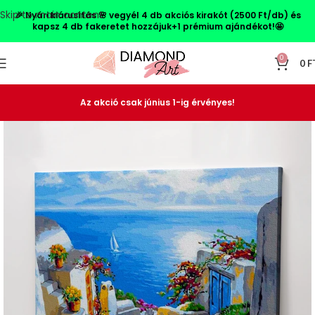
Skip to main content
🎉 Nyári kiárusítás 🌸 vegyél 4 db akciós kirakót (2500 Ft/db) és
kapsz 4 db fakeretet hozzájuk+1
prémium ajándékot!🤩
0
0
F
Az akció csak június 1-ig érvényes!