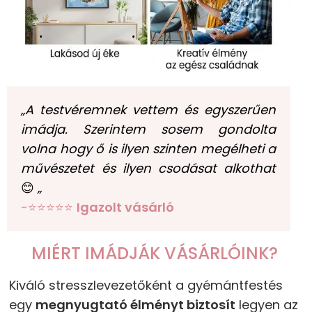
„A testvéremnek vettem és egyszerűen
imádja. Szerintem sosem gondolta
volna hogy ő is ilyen szinten megélheti a
művészetet és ilyen csodásat alkothat
😊
„
-⭐⭐⭐⭐⭐
Igazolt vásárló
MIÉRT IMÁDJÁK VÁSÁRLÓINK?
Kiváló stresszlevezetőként a gyémántfestés
egy
megnyugtató élményt biztosít
legyen az