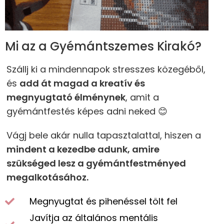
Mi az a Gyémántszemes Kirakó?
Szállj ki a mindennapok stresszes közegéből,
és
add át magad a kreatív és
megnyugtató élménynek
, amit a
gyémántfestés képes adni neked 😊
Vágj bele akár nulla tapasztalattal, hiszen a
mindent a kezedbe adunk, amire
szükséged lesz a gyémántfestményed
megalkotásához.
Megnyugtat és pihenéssel tölt fel
Javítja az általános mentális