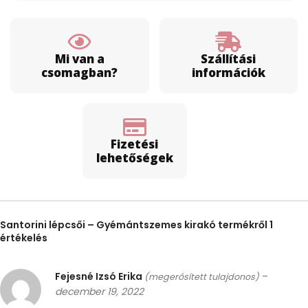
Mi van a
Szállítási
csomagban?
információk
Fizetési
lehetőségek
Santorini lépcsői – Gyémántszemes kirakó
termékről 1
értékelés
Fejesné Izsó Erika
–
(megerősített tulajdonos)
december 19, 2022