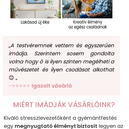
„A testvéremnek vettem és egyszerűen
imádja. Szerintem sosem gondolta
volna hogy ő is ilyen szinten megélheti a
művészetet és ilyen csodásat alkothat
😊
„
-⭐⭐⭐⭐⭐
Igazolt vásárló
MIÉRT IMÁDJÁK VÁSÁRLÓINK?
Kiváló stresszlevezetőként a gyémántfestés
egy
megnyugtató élményt biztosít
legyen az