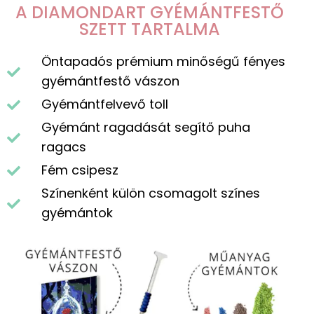
A DIAMONDART GYÉMÁNTFESTŐ
SZETT TARTALMA
Öntapadós prémium minőségű fényes
gyémántfestő vászon
Gyémántfelvevő toll
Gyémánt ragadását segítő puha
ragacs
Fém csipesz
Színenként külön csomagolt színes
gyémántok