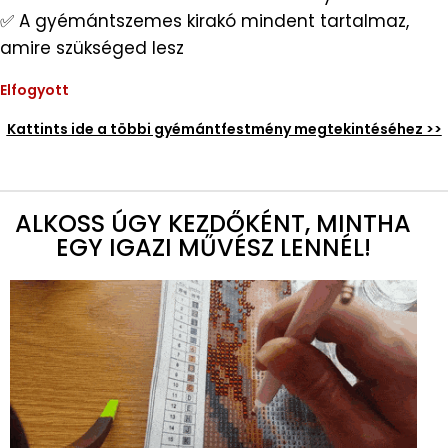
✅ A gyémántszemes kirakó mindent tartalmaz,
amire szükséged lesz
Elfogyott
Kattints ide a többi gyémántfestmény megtekintéséhez >>
ALKOSS ÚGY KEZDŐKÉNT, MINTHA
EGY IGAZI MŰVÉSZ LENNÉL!