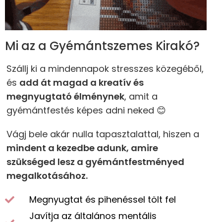
Mi az a Gyémántszemes Kirakó?
Szállj ki a mindennapok stresszes közegéből,
és
add át magad a kreatív és
megnyugtató élménynek
, amit a
gyémántfestés képes adni neked 😊
Vágj bele akár nulla tapasztalattal, hiszen a
mindent a kezedbe adunk, amire
szükséged lesz a gyémántfestményed
megalkotásához.
Megnyugtat és pihenéssel tölt fel
Javítja az általános mentális