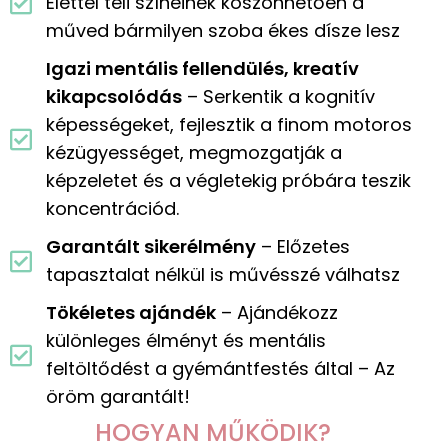
Élettel teli színeinek köszönhetően a
műved bármilyen szoba ékes dísze lesz
Igazi mentális fellendülés, kreatív
kikapcsolódás
– Serkentik a kognitív
képességeket, fejlesztik a finom motoros
kézügyességet, megmozgatják a
képzeletet és a végletekig próbára teszik
koncentrációd.
Garantált sikerélmény
– Előzetes
tapasztalat nélkül is művésszé válhatsz
Tökéletes ajándék
– Ajándékozz
különleges élményt és mentális
feltöltődést a gyémántfestés által – Az
öröm garantált!
HOGYAN MŰKÖDIK?