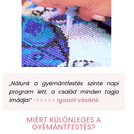
„Nálunk a gyémántfestés szinte napi
program lett, a család minden tagja
imádja!”
-⭐⭐⭐⭐⭐
Igazolt vásárló
MIÉRT KÜLÖNLEGES A
GYÉMÁNTFESTÉS?