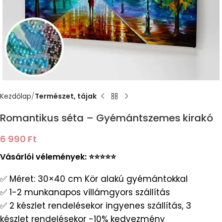
Kezdőlap
Természet, tájak
Romantikus séta – Gyémántszemes kirakó
6 990
Ft
Vásárlói vélemények: ⭐️⭐️⭐️⭐️⭐️
✅ Méret: 30×40 cm Kör alakú gyémántokkal
✅ 1-2 munkanapos villámgyors szállítás
✅ 2 készlet rendelésekor ingyenes szállítás, 3
készlet rendelésekor -10% kedvezmény