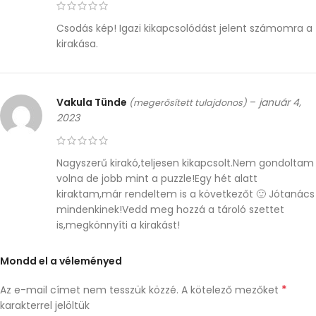
Csodás kép! Igazi kikapcsolódást jelent számomra a
kirakása.
Vakula Tünde
–
január 4,
(megerősített tulajdonos)
2023
Nagyszerű kirakó,teljesen kikapcsolt.Nem gondoltam
volna de jobb mint a puzzle!Egy hét alatt
kiraktam,már rendeltem is a következőt 🙂 Jótanács
mindenkinek!Vedd meg hozzá a tároló szettet
is,megkönnyíti a kirakást!
Mondd el a véleményed
*
Az e-mail címet nem tesszük közzé.
A kötelező mezőket
karakterrel jelöltük