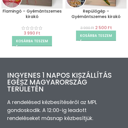
Flamingó – Gyémántszemes
Repülőgép –
kirakó
Gyémántszemes kirakó
2 500
Ft
3 990
Ft
3 990
Ft
KOSÁRBA TESZEM
KOSÁRBA TESZEM
INGYENES 1 NAPOS KISZÁLLÍTÁS
EGÉSZ MAGYARORSZÁG
TERÜLETÉN
A rendelésed kézbesítéséről az MPL
gondoskodik. A 12:00-ig leadott
rendeléseket másnap kézbesítjük.