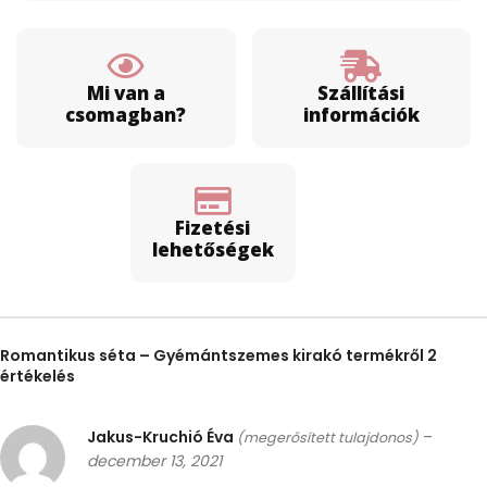
Mi van a
Szállítási
csomagban?
információk
Fizetési
lehetőségek
Romantikus séta – Gyémántszemes kirakó
termékről 2
értékelés
Jakus-Kruchió Éva
–
(megerősített tulajdonos)
december 13, 2021