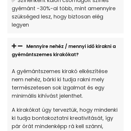
✅ Színenként külön csomagolt színes
gyémánt -30%-al több, mint amennyire
szükséged lesz, hogy biztosan elég
legyen
Mennyire nehéz / mennyi idő kirakni a
gyémántszemes kirakókat?
A gyémántszemes kirakó elkészítése
nem nehéz, bárki ki tudja rakni mely
természetesen sok izgalmat és egy
minimális kihívást jelenthet.
A kirakókat úgy terveztük, hogy mindenki
ki tudja bontakoztatni kreativitását, így
pár órát mindenképp rá kell szánni,