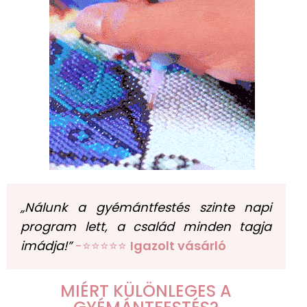
„Nálunk a gyémántfestés szinte napi
program lett, a család minden tagja
imádja!”
-⭐⭐⭐⭐⭐
Igazolt vásárló
MIÉRT KÜLÖNLEGES A