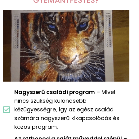
GYÉMÁNTFESTÉS?
Nagyszerű családi program
– Mivel
nincs szükség különösebb
kézügyességre, így az egész család
számára nagyszerű kikapcsolódás és
közös program.
Az otthonod a saját műveddel szépül
–