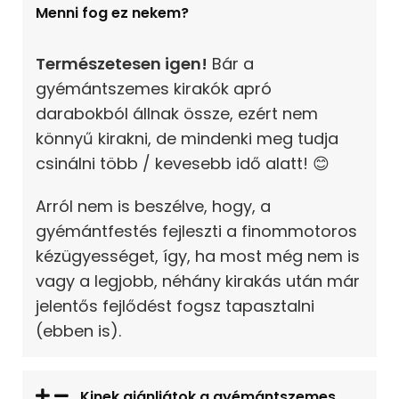
Menni fog ez nekem?
Természetesen igen!
Bár a
gyémántszemes kirakók apró
darabokból állnak össze, ezért nem
könnyű kirakni, de mindenki meg tudja
csinálni több / kevesebb idő alatt! 😊
Arról nem is beszélve, hogy, a
gyémántfestés fejleszti a finommotoros
kézügyességet, így, ha most még nem is
vagy a legjobb, néhány kirakás után már
jelentős fejlődést fogsz tapasztalni
(ebben is).
Kinek ajánljátok a gyémántszemes