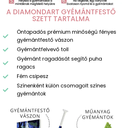
A DIAMONDART GYÉMÁNTFESTŐ
SZETT TARTALMA
Öntapadós prémium minőségű fényes
gyémántfestő vászon
Gyémántfelvevő toll
Gyémánt ragadását segítő puha
ragacs
Fém csipesz
Színenként külön csomagolt színes
gyémántok