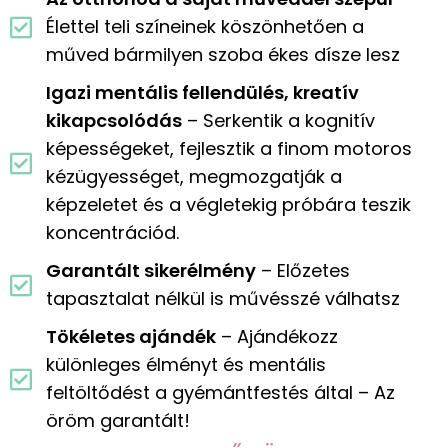
Élettel teli színeinek köszönhetően a
műved bármilyen szoba ékes dísze lesz
Igazi mentális fellendülés, kreatív
kikapcsolódás
– Serkentik a kognitív
képességeket, fejlesztik a finom motoros
kézügyességet, megmozgatják a
képzeletet és a végletekig próbára teszik
koncentrációd.
Garantált sikerélmény
– Előzetes
tapasztalat nélkül is művésszé válhatsz
Tökéletes ajándék
– Ajándékozz
különleges élményt és mentális
feltöltődést a gyémántfestés által – Az
öröm garantált!