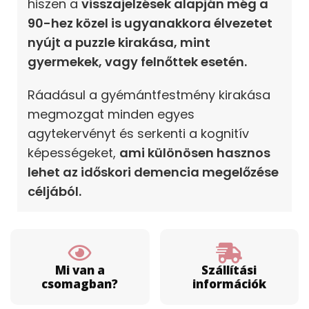
hiszen a
visszajelzések alapján még a
90-hez közel is ugyanakkora élvezetet
nyújt a puzzle kirakása, mint
gyermekek, vagy felnőttek esetén.
Ráadásul a gyémántfestmény kirakása
megmozgat minden egyes
agytekervényt és serkenti a kognitív
képességeket,
ami különösen hasznos
lehet az időskori demencia megelőzése
céljából.
Mi van a
Szállítási
csomagban?
információk