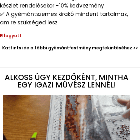
készlet rendelésekor -10% kedvezmény
✅ A gyémántszemes kirakó mindent tartalmaz,
amire szükséged lesz
Elfogyott
Kattints ide a többi gyémántfestmény megtekintéséhez >>
ALKOSS ÚGY KEZDŐKÉNT, MINTHA
EGY IGAZI MŰVÉSZ LENNÉL!