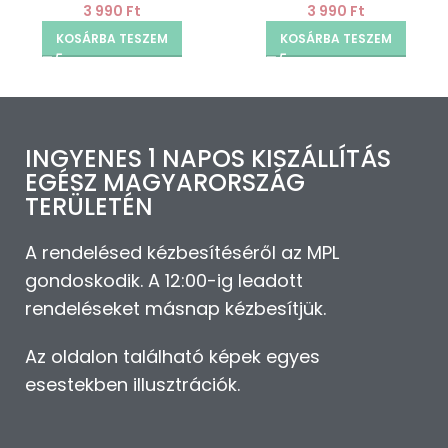
3 990
Ft
3 990
Ft
KOSÁRBA TESZEM
KOSÁRBA TESZEM
INGYENES 1 NAPOS KISZÁLLÍTÁS
EGÉSZ MAGYARORSZÁG
TERÜLETÉN
A rendelésed kézbesítéséről az MPL
gondoskodik. A 12:00-ig leadott
rendeléseket másnap kézbesítjük.
Az oldalon található képek egyes
esestekben illusztrációk.