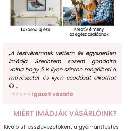
„A testvéremnek vettem és egyszerűen
imádja. Szerintem sosem gondolta
volna hogy ő is ilyen szinten megélheti a
művészetet és ilyen csodásat alkothat
😊
„
-⭐⭐⭐⭐⭐
Igazolt vásárló
MIÉRT IMÁDJÁK VÁSÁRLÓINK?
Kiváló stresszlevezetőként a gyémántfestés