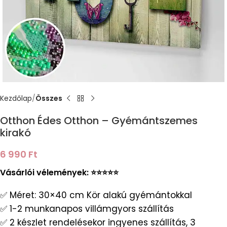
Kezdőlap
Összes
Otthon Édes Otthon – Gyémántszemes
kirakó
6 990
Ft
Vásárlói vélemények: ⭐️⭐️⭐️⭐️⭐️
✅ Méret: 30×40 cm Kör alakú gyémántokkal
✅ 1-2 munkanapos villámgyors szállítás
✅ 2 készlet rendelésekor ingyenes szállítás, 3