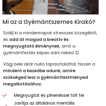
Mi az a Gyémántszemes Kirakó?
Szállj ki a mindennapok stresszes közegéből,
és
add át magad a kreatív és
megnyugtató élménynek
, amit a
gyémántfestés képes adni neked 😊
Vágj bele akár nulla tapasztalattal, hiszen a
mindent a kezedbe adunk, amire
szükséged lesz a gyémántfestményed
megalkotásához.
Megnyugtat és pihenéssel tölt fel
Javítja az általános mentális