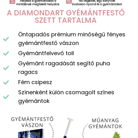
A DIAMONDART GYÉMÁNTFESTŐ
SZETT TARTALMA
Öntapadós prémium minőségű fényes
gyémántfestő vászon
Gyémántfelvevő toll
Gyémánt ragadását segítő puha
ragacs
Fém csipesz
Színenként külön csomagolt színes
gyémántok