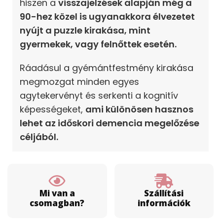
hiszen a
visszajelzések alapján még a
90-hez közel is ugyanakkora élvezetet
nyújt a puzzle kirakása, mint
gyermekek, vagy felnőttek esetén.
Ráadásul a gyémántfestmény kirakása
megmozgat minden egyes
agytekervényt és serkenti a kognitív
képességeket,
ami különösen hasznos
lehet az időskori demencia megelőzése
céljából.
Mi van a
Szállítási
csomagban?
információk