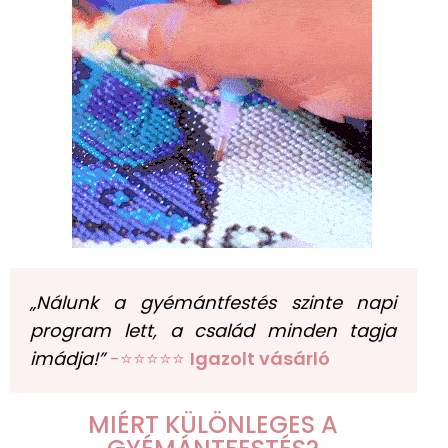
„Nálunk a gyémántfestés szinte napi
program lett, a család minden tagja
imádja!”
-⭐⭐⭐⭐⭐
Igazolt vásárló
MIÉRT KÜLÖNLEGES A