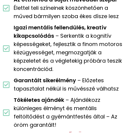
Élettel teli színeinek köszönhetően a
műved bármilyen szoba ékes dísze lesz
Igazi mentális fellendülés, kreatív
kikapcsolódás
– Serkentik a kognitív
képességeket, fejlesztik a finom motoros
kézügyességet, megmozgatják a
képzeletet és a végletekig próbára teszik
koncentrációd.
Garantált sikerélmény
– Előzetes
tapasztalat nélkül is művésszé válhatsz
Tökéletes ajándék
– Ajándékozz
különleges élményt és mentális
feltöltődést a gyémántfestés által – Az
öröm garantált!