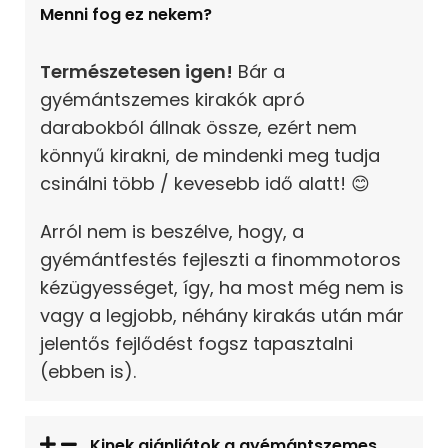
Menni fog ez nekem?
Természetesen igen!
Bár a
gyémántszemes kirakók apró
darabokból állnak össze, ezért nem
könnyű kirakni, de mindenki meg tudja
csinálni több / kevesebb idő alatt! 😊
Arról nem is beszélve, hogy, a
gyémántfestés fejleszti a finommotoros
kézügyességet, így, ha most még nem is
vagy a legjobb, néhány kirakás után már
jelentős fejlődést fogsz tapasztalni
(ebben is).
Kinek ajánljátok a gyémántszemes