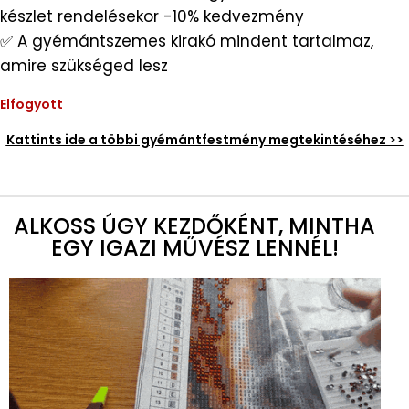
készlet rendelésekor -10% kedvezmény
✅ A gyémántszemes kirakó mindent tartalmaz,
amire szükséged lesz
Elfogyott
Kattints ide a többi gyémántfestmény megtekintéséhez >>
ALKOSS ÚGY KEZDŐKÉNT, MINTHA
EGY IGAZI MŰVÉSZ LENNÉL!