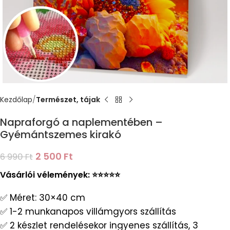
Kezdőlap
Természet, tájak
Napraforgó a naplementében –
Gyémántszemes kirakó
2 500
Ft
6 990
Ft
Vásárlói vélemények: ⭐️⭐️⭐️⭐️⭐️
✅ Méret: 30×40 cm
✅ 1-2 munkanapos villámgyors szállítás
✅ 2 készlet rendelésekor ingyenes szállítás, 3