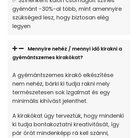
✅ Színenként külön csomagolt színes
gyémánt -30%-al több, mint amennyire
szükséged lesz, hogy biztosan elég
legyen
Mennyire nehéz / mennyi idő kirakni a
gyémántszemes kirakókat?
A gyémántszemes kirakó elkészítése
nem nehéz, bárki ki tudja rakni mely
természetesen sok izgalmat és egy
minimális kihívást jelenthet.
A kirakókat úgy terveztük, hogy mindenki
ki tudja bontakoztatni kreativitását, így
pár órát mindenképp rá kell szánni,