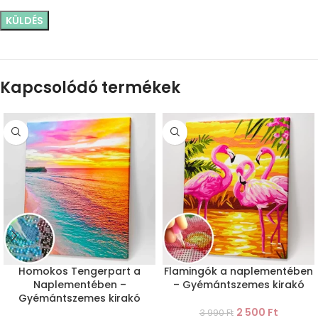
Kapcsolódó termékek
Homokos Tengerpart a
Flamingók a naplementében
Naplementében –
– Gyémántszemes kirakó
Gyémántszemes kirakó
2 500
Ft
3 990
Ft