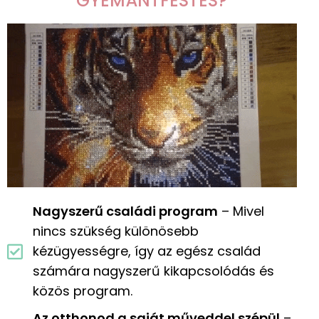
GYÉMÁNTFESTÉS?
Nagyszerű családi program
– Mivel
nincs szükség különösebb
kézügyességre, így az egész család
számára nagyszerű kikapcsolódás és
közös program.
Az otthonod a saját műveddel szépül
–