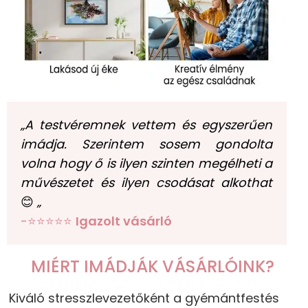
„A testvéremnek vettem és egyszerűen
imádja. Szerintem sosem gondolta
volna hogy ő is ilyen szinten megélheti a
művészetet és ilyen csodásat alkothat
😊
„
-⭐⭐⭐⭐⭐
Igazolt vásárló
MIÉRT IMÁDJÁK VÁSÁRLÓINK?
Kiváló stresszlevezetőként a gyémántfestés