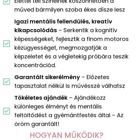
Élettel teli színeinek köszönhetően a
műved bármilyen szoba ékes dísze lesz
Igazi mentális fellendülés, kreatív
kikapcsolódás
– Serkentik a kognitív
képességeket, fejlesztik a finom motoros
kézügyességet, megmozgatják a
képzeletet és a végletekig próbára teszik
koncentrációd.
Garantált sikerélmény
– Előzetes
tapasztalat nélkül is művésszé válhatsz
Tökéletes ajándék
– Ajándékozz
különleges élményt és mentális
feltöltődést a gyémántfestés által – Az
öröm garantált!
HOGYAN MŰKÖDIK?