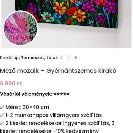
Kezdőlap
Természet, tájak
Mező mozaik – Gyémántszemes kirakó
6 990
Ft
Vásárlói vélemények: ⭐️⭐️⭐️⭐️⭐️
✅ Méret: 30×40 cm
✅ 1-2 munkanapos villámgyors szállítás
✅ 2 készlet rendelésekor ingyenes szállítás, 3
készlet rendelésekor -10% kedvezmény