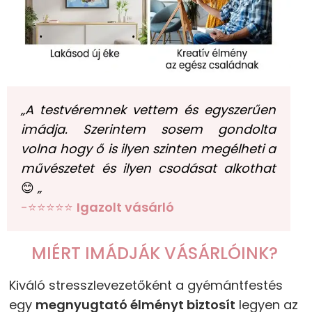
„A testvéremnek vettem és egyszerűen
imádja. Szerintem sosem gondolta
volna hogy ő is ilyen szinten megélheti a
művészetet és ilyen csodásat alkothat
😊
„
-⭐⭐⭐⭐⭐
Igazolt vásárló
MIÉRT IMÁDJÁK VÁSÁRLÓINK?
Kiváló stresszlevezetőként a gyémántfestés
egy
megnyugtató élményt biztosít
legyen az