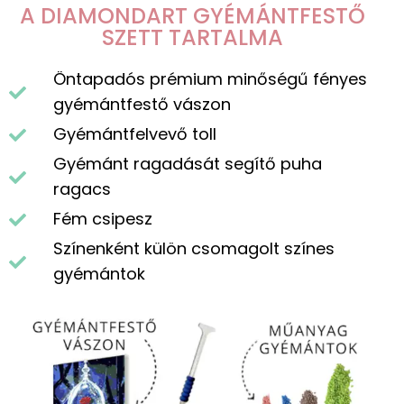
A DIAMONDART GYÉMÁNTFESTŐ
SZETT TARTALMA
Öntapadós prémium minőségű fényes
gyémántfestő vászon
Gyémántfelvevő toll
Gyémánt ragadását segítő puha
ragacs
Fém csipesz
Színenként külön csomagolt színes
gyémántok