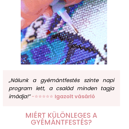
„Nálunk a gyémántfestés szinte napi
program lett, a család minden tagja
imádja!”
-⭐⭐⭐⭐⭐
Igazolt vásárló
MIÉRT KÜLÖNLEGES A
GYÉMÁNTFESTÉS?