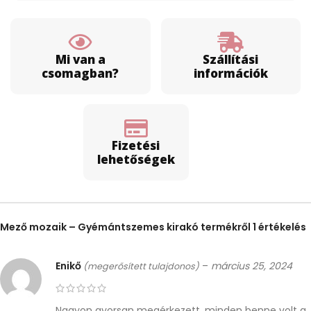
Mi van a
Szállítási
csomagban?
információk
Fizetési
lehetőségek
Mező mozaik – Gyémántszemes kirakó
termékről 1 értékelés
Enikő
–
március 25, 2024
(megerősített tulajdonos)
Nagyon gyorsan megérkezett, minden benne volt a