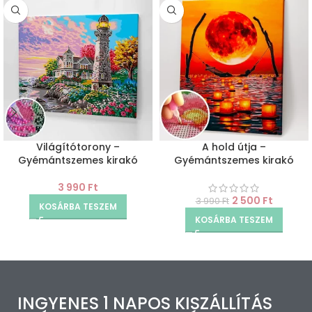
Világítótorony –
A hold útja –
Gyémántszemes kirakó
Gyémántszemes kirakó
3 990
Ft
2 500
Ft
3 990
Ft
KOSÁRBA TESZEM
KOSÁRBA TESZEM
INGYENES 1 NAPOS KISZÁLLÍTÁS