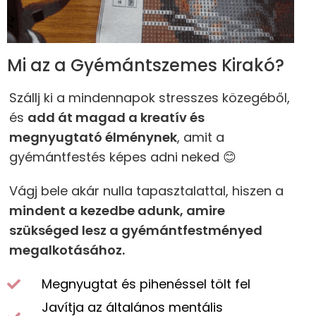
Mi az a Gyémántszemes Kirakó?
Szállj ki a mindennapok stresszes közegéből,
és
add át magad a kreatív és
megnyugtató élménynek
, amit a
gyémántfestés képes adni neked 😊
Vágj bele akár nulla tapasztalattal, hiszen a
mindent a kezedbe adunk, amire
szükséged lesz a gyémántfestményed
megalkotásához.
Megnyugtat és pihenéssel tölt fel
Javítja az általános mentális